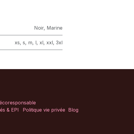
Noir
,
Marine
xs
,
s
,
m
,
l
,
xl
,
xxl
,
3xl
 écoresponsable
és & EPI
Politique vie privée
Blog