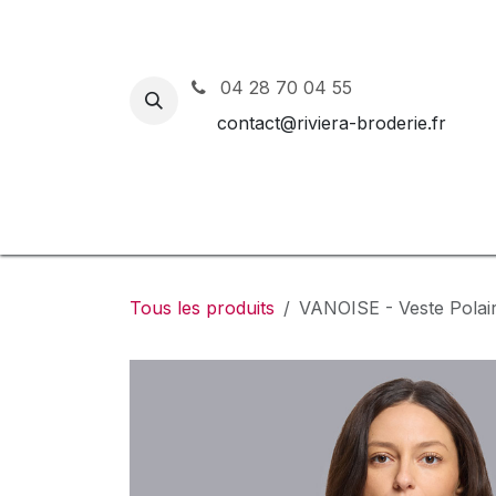
Se rendre au contenu
04 28 70 04 55
contact@riviera-broderie.fr
Accueil
Nos vêtements et 
Tous les produits
VANOISE - Veste Pola