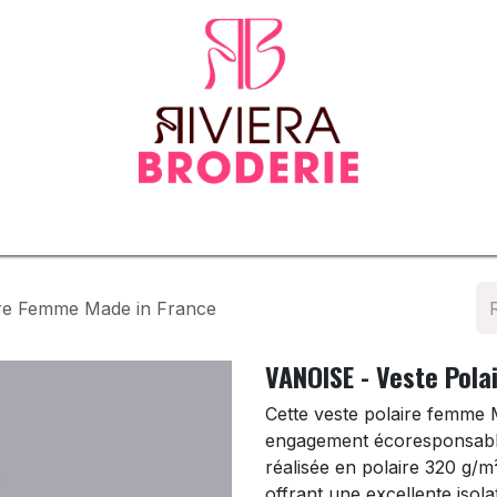
tenues
Vêtements normés & EPI
Sur-mesure
Tapis d
ire Femme Made in France
VANOISE - Veste Pol
Cette veste polaire femme M
engagement écoresponsable.
réalisée en polaire 320 g/m
offrant une excellente isol