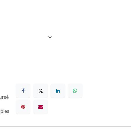
ursé
ables