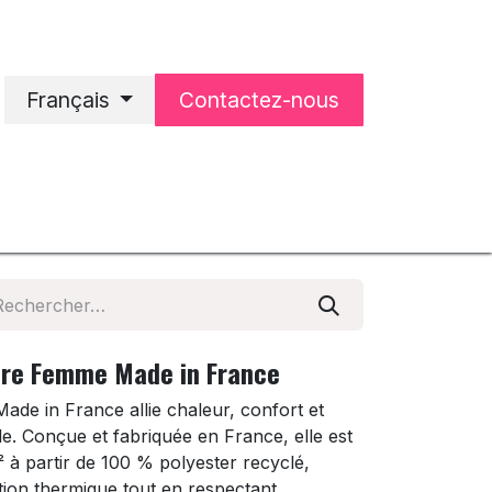
Français
Contactez-nous
'accueil
Notre entreprise
aire Femme Made in France
ade in France allie chaleur, confort et
 Conçue et fabriquée en France, elle est
² à partir de 100 % polyester recyclé,
ation thermique tout en respectant