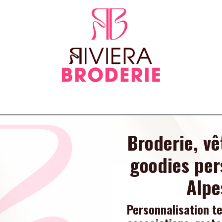
tenues
Vêtements normés & EPI
Sur-mesure
Tapis d
Broderie, v
goodies per
Alpe
Personnalisation te