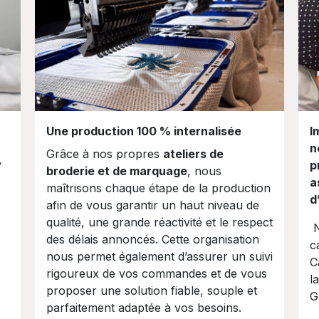
Une production 100 % internalisée
I
n
Grâce à nos propres
ateliers de
,
p
broderie et de marquage
, nous
a
maîtrisons chaque étape de la production
d
afin de vous garantir un haut niveau de
qualité, une grande réactivité et le respect
N
des délais annoncés. Cette organisation
c
nous permet également d’assurer un suivi
C
rigoureux de vos commandes et de vous
l
proposer une solution fiable, souple et
G
parfaitement adaptée à vos besoins.