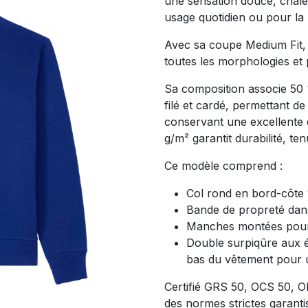
une sensation douce, chale
usage quotidien ou pour la p
Avec sa coupe Medium Fit, 
toutes les morphologies et
Sa composition associe 50 
filé et cardé, permettant d
conservant une excellente 
g/m² garantit durabilité, te
Ce modèle comprend :
Col rond en bord-côte 
Bande de propreté dans
Manches montées pour
Double surpiqûre aux 
bas du vêtement pour u
Certifié GRS 50, OCS 50, O
des normes strictes garantis