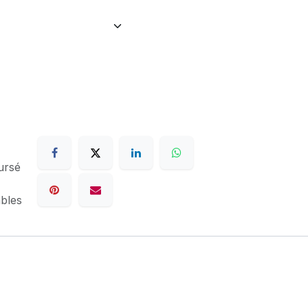
ursé
ables