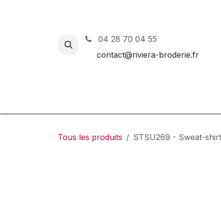
Se rendre au contenu
04 28 70 04 55
contact@riviera-broderie.fr
Accueil
Nos vêtements et 
Tous les produits
STSU269 - Sweat-shirt 