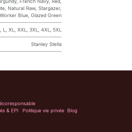
urgundy
,
French Navy
,
Red
,
ite
,
Natural Raw
,
Stargazer
,
Worker Blue
,
Glazed Green
,
L
,
XL
,
XXL
,
3XL
,
4XL
,
5XL
Stanley Stella
 écoresponsable
és & EPI
Politique vie privée
Blog