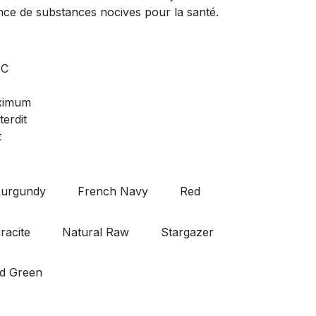
ence de substances nocives pour la santé.
°C
ximum
erdit
t
urgundy
French Navy
Red
racite
Natural Raw
Stargazer
d Green