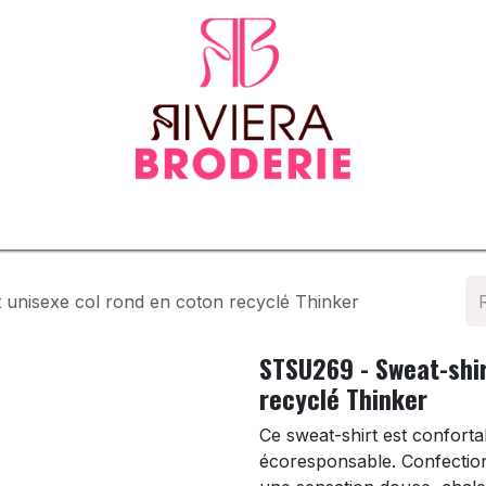
tenues
Vêtements normés & EPI
Sur-mesure
Tapis d
unisexe col rond en coton recyclé Thinker
STSU269 - Sweat-shir
recyclé Thinker
Ce sweat-shirt est conforta
écoresponsable. Confection