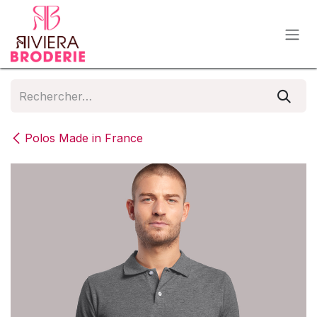
Se rendre au contenu
Polos Made in France