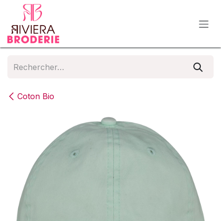
Se rendre au contenu
Coton Bio