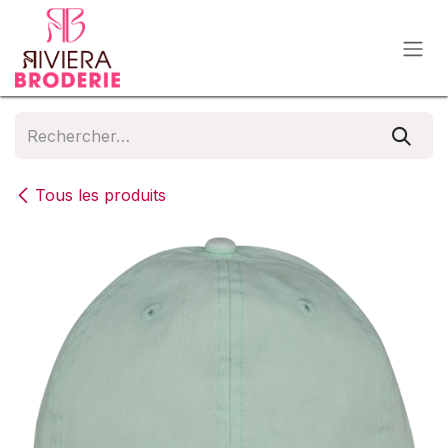
Se rendre au contenu
Tous les produits