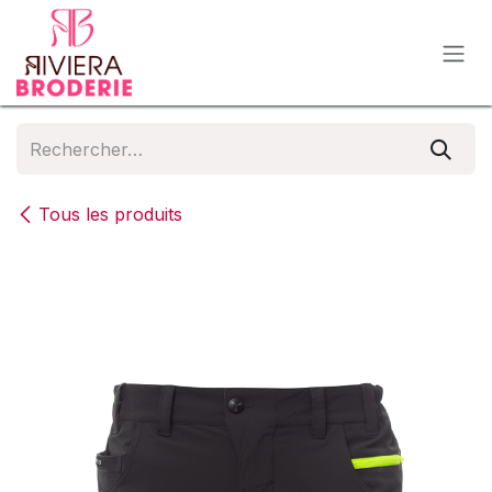
Se rendre au contenu
Tous les produits