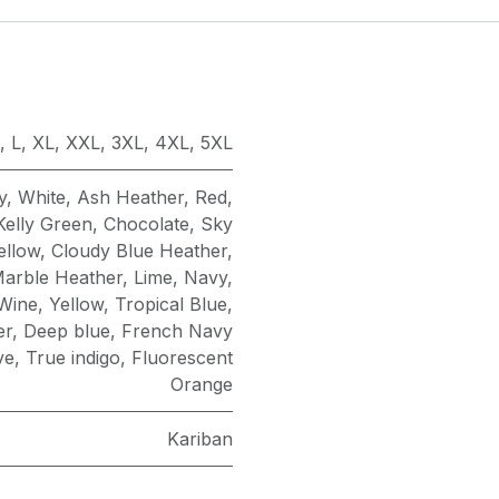
,
L
,
XL
,
XXL
,
3XL
,
4XL
,
5XL
y
,
White
,
Ash Heather
,
Red
,
Kelly Green
,
Chocolate
,
Sky
ellow
,
Cloudy Blue Heather
,
arble Heather
,
Lime
,
Navy
,
Wine
,
Yellow
,
Tropical Blue
,
er
,
Deep blue
,
French Navy
ve
,
True indigo
,
Fluorescent
Orange
Kariban