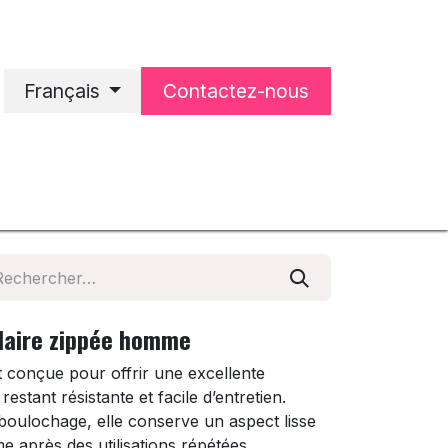
Français
Contactez-nous
'accueil
Notre entreprise
olaire zippée homme
t conçue pour offrir une excellente
restant résistante et facile d’entretien.
boulochage, elle conserve un aspect lisse
 après des utilisations répétées.