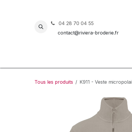
Se rendre au contenu
04 28 70 04 55
contact@riviera-broderie.fr
Accueil
Nos vêtements et 
Tous les produits
K911 - Veste micropol