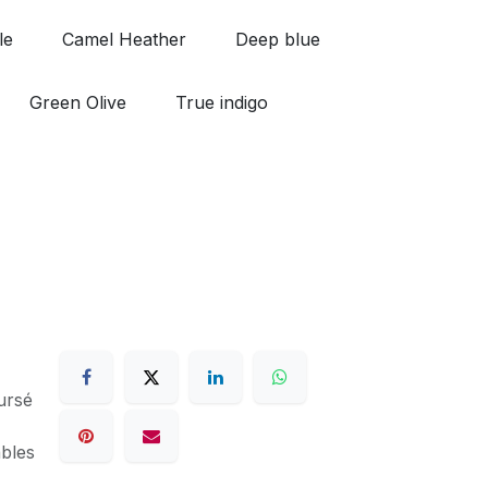
le
Camel Heather
Deep blue
Green Olive
True indigo
ursé
ables