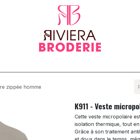
tenues
Vêtements normés & EPI
Sur-mesure
Tapis d
aire zippée homme
K911 - Veste microp
Cette veste micropolaire es
isolation thermique, tout en 
Grâce à son traitement anti
et doux dans le temps, même