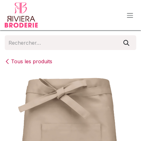
Se rendre au contenu
Tous les produits