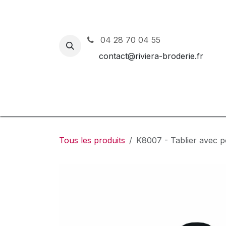
Se rendre au contenu
04 28 70 04 55
contact@riviera-broderie.fr
Accueil
Nos vêtements et 
Tous les produits
K8007 - Tablier avec 