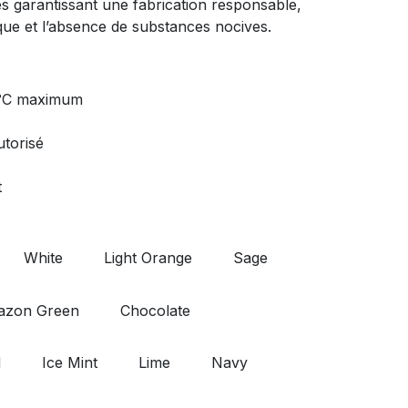
s garantissant une fabrication responsable,
gique et l’absence de substances nocives.
0°C maximum
torisé
t
White
Light Orange
Sage
zon Green
Chocolate
d
Ice Mint
Lime
Navy