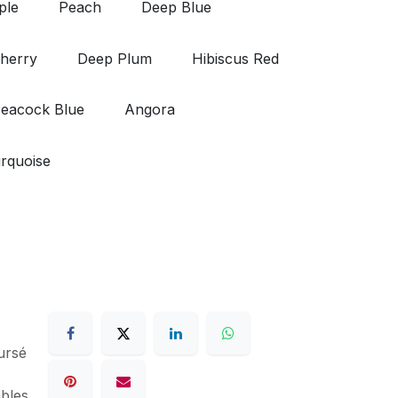
ple
Peach
Deep Blue
herry
Deep Plum
Hibiscus Red
eacock Blue
Angora
rquoise
ursé
ables