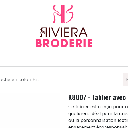
tenues
Vêtements normés & EPI
Sur-mesure
Tapis d
poche en coton Bio
K8007 - Tablier avec
Ce tablier est conçu pour of
quotidien. Idéal pour la cuis
ou la personnalisation texti
engagement écoresponsabl