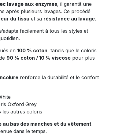
vec lavage aux enzymes
, il garantit une
e après plusieurs lavages. Ce procédé
eur du tissu
et sa
résistance au lavage
.
s’adapte facilement à tous les styles et
uotidien.
qués en
100 % coton
, tandis que le coloris
 de
90 % coton / 10 % viscose
pour plus
encolure
renforce la durabilité et le confort
White
ris Oxford Grey
les autres coloris
lle au bas des manches et du vêtement
tenue dans le temps.