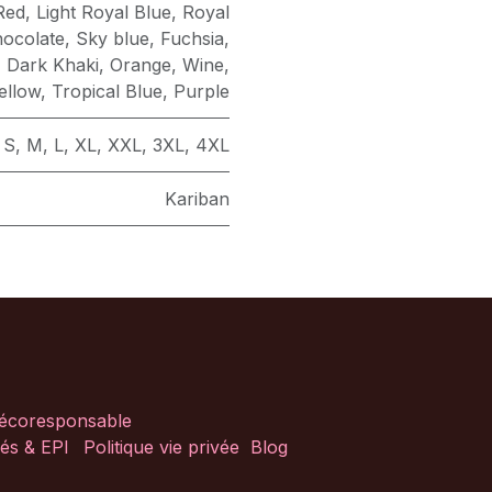
Red
,
Light Royal Blue
,
Royal
ocolate
,
Sky blue
,
Fuchsia
,
,
Dark Khaki
,
Orange
,
Wine
,
ellow
,
Tropical Blue
,
Purple
S
,
M
,
L
,
XL
,
XXL
,
3XL
,
4XL
Kariban
 écoresponsable
és & EPI
Politique vie privée
Blog