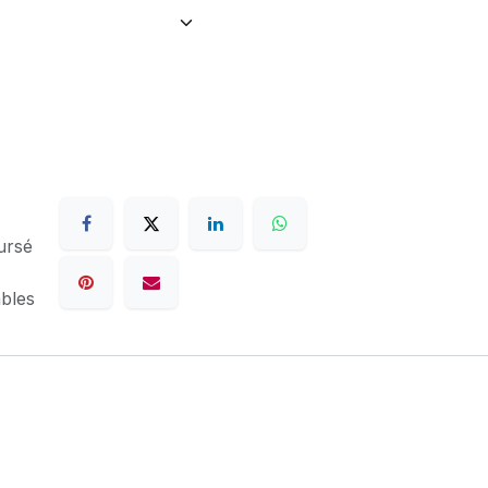
ursé
ables