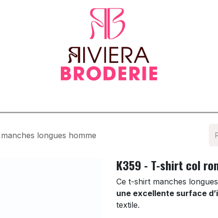
tenues
Vêtements normés & EPI
Sur-mesure
Tapis d
nd manches longues homme
K359 - T-shirt col 
Ce t-shirt manches longu
une excellente surface d’
textile.