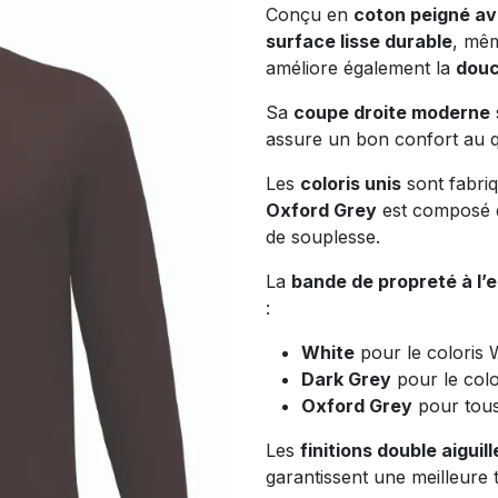
Conçu en
coton peigné a
surface lisse durable
, mêm
améliore également la
douc
Sa
coupe droite moderne
assure un bon confort au q
Les
coloris unis
sont fabri
Oxford Grey
est composé
de souplesse.
La
bande de propreté à l’
:
White
pour le coloris 
Dark Grey
pour le colo
Oxford Grey
pour tous 
Les
finitions double aigui
garantissent une meilleure 