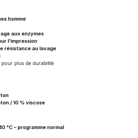
gues homme
avage aux enzymes
our l’impression
e résistance au lavage
e
pour plus de durabilité
oton
ton / 10 % viscose
40 °C – programme normal