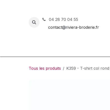
Se rendre au contenu
04 28 70 04 55
contact@riviera-broderie.fr
Accueil
Nos vêtements et 
Tous les produits
K359 - T-shirt col ro