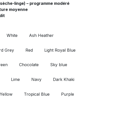
sèche-linge) – programme modéré
ture moyenne
dit
White
Ash Heather
rd Grey
Red
Light Royal Blue
reen
Chocolate
Sky blue
Lime
Navy
Dark Khaki
Yellow
Tropical Blue
Purple