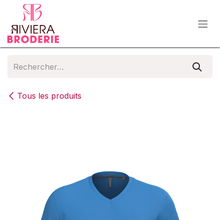
Se rendre au contenu
Tous les produits