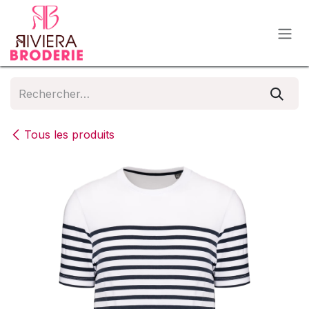
Se rendre au contenu
Tous les produits