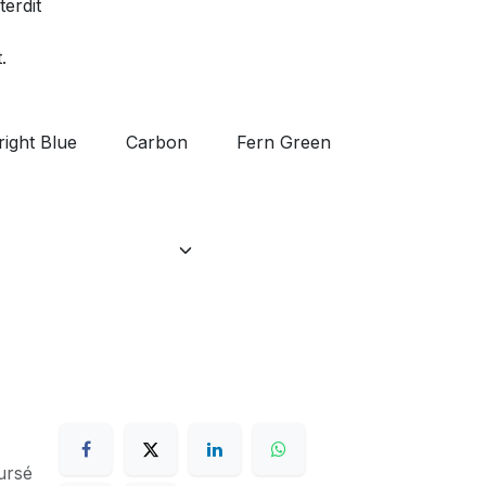
erdit
.
right Blue
Carbon
Fern Green
ursé