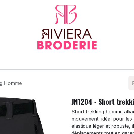
tenues
Vêtements normés & EPI
Sur-mesure
Tapis d
ing Homme
JN1204 - Short trek
Short trekking homme allian
mouvement, idéal pour les a
élastique léger et robuste, 
déplacements tout en garan