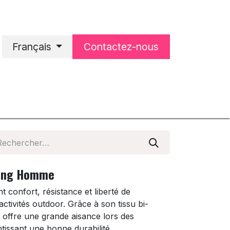
Français
Contactez-nous
'accueil
Notre entreprise
king Homme
t confort, résistance et liberté de
ctivités outdoor. Grâce à son tissu bi-
il offre une grande aisance lors des
tissant une bonne durabilité.