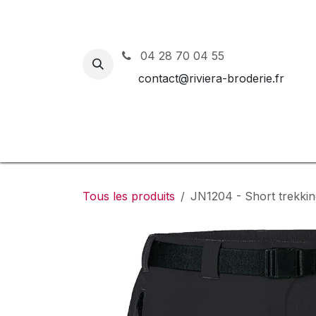
Se rendre au contenu
04 28 70 04 55
contact@riviera-broderie.fr
Accueil
Nos vêtements et 
Tous les produits
JN1204 - Short trekk