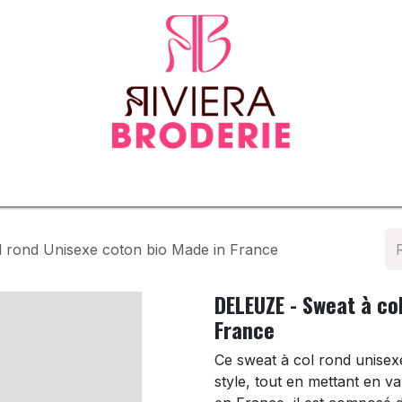
tenues
Vêtements normés & EPI
Sur-mesure
Tapis d
 rond Unisexe coton bio Made in France
DELEUZE - Sweat à co
France
Ce sweat à col rond unisexe
style, tout en mettant en va