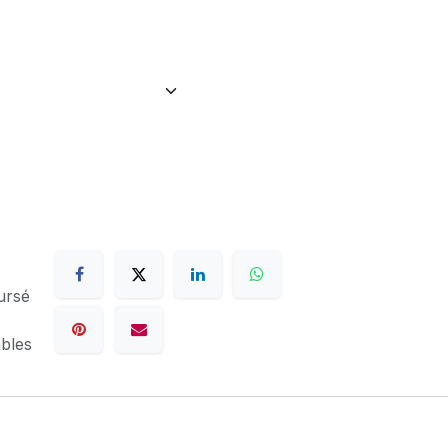
ursé
ables