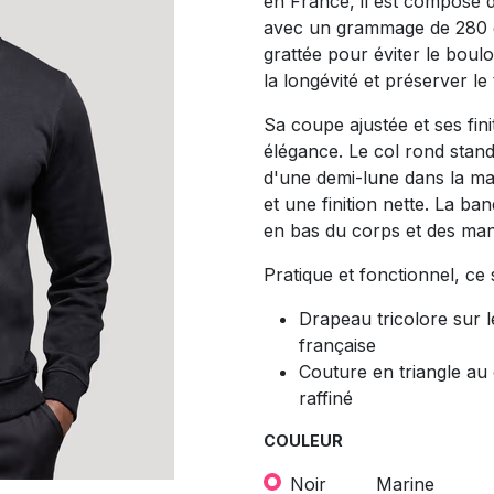
en France, il est composé 
avec un grammage de 280 g
grattée pour éviter le boul
la longévité et préserver l
Sa coupe ajustée et ses fini
élégance. Le col rond stan
d'une demi-lune dans la mat
et une finition nette. La ba
en bas du corps et des man
Pratique et fonctionnel, ce
Drapeau tricolore sur l
française
Couture en triangle au c
raffiné
COULEUR
Noir
Marine