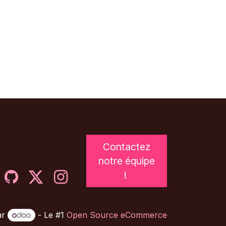
Contactez
notre équipe
!
ar
- Le #1
Open Source eCommerce