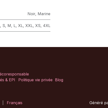
Noir
,
Marine
,
S
,
M
,
L
,
XL
,
XXL
,
XS
,
4XL
 écoresponsable
és & EPI
Politique vie privée
Blog
Généré p
|
Français