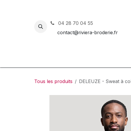
Se rendre au contenu
04 28 70 04 55
contact@riviera-broderie.fr
Accueil
Nos vêtements et 
Tous les produits
DELEUZE - Sweat à col