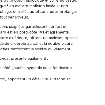
de 65 % coton biologique et 35 % polyester,
/m² en matière molleton lavée et non
ochage, et traitée au silicone pour prolonger
e toucher soyeux.
tions soignées garantissent confort et
dard est en bord-côte 1x1 et agrémenté
ière extérieure, offrant un maintien optimal
nde de propreté au col et la double piqûre
ches renforcent la solidité du vêtement.
 sweat présente également :
e côté gauche, symbole de la fabrication
ol, apportant un détail visuel discret et