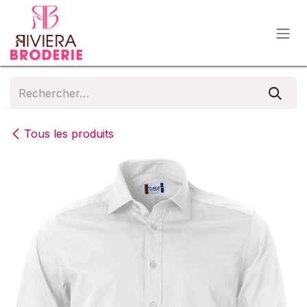
Se rendre au contenu
Tous les produits