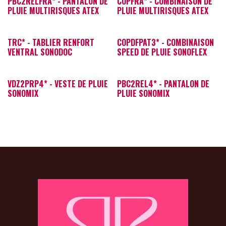
PBC2RELFRA* - PANTALON DE
COPFRA* - COMBINAISON DE
PLUIE MULTIRISQUES ATEX
PLUIE MULTIRISQUES ATEX
TRC* - TABLIER RENFORT
COPDFPAT3* - COMBINAISON
VENTRAL SONODOC
SPEED DE PLUIE SONOFLEX
VDZ2PRP4* - VESTE DE PLUIE
PBC2REL4* - PANTALON DE
SONOMIX
PLUIE SONOMIX