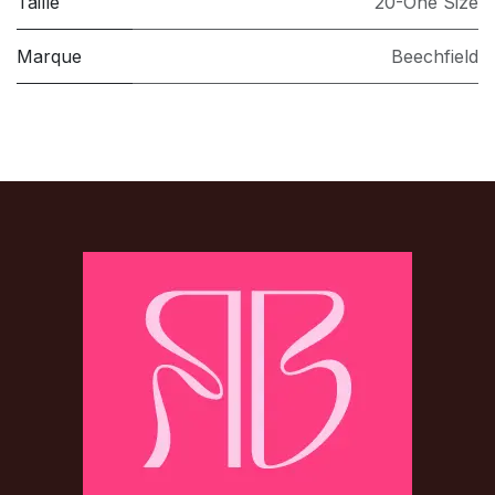
Taille
20-One Size
Marque
Beechfield