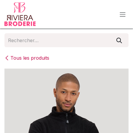
Se rendre au contenu
Tous les produits