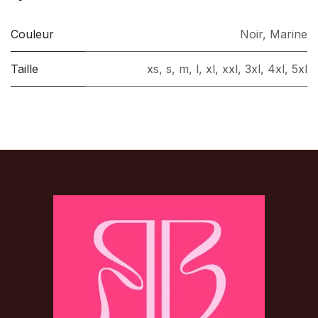
Couleur
Noir
,
Marine
Taille
xs
,
s
,
m
,
l
,
xl
,
xxl
,
3xl
,
4xl
,
5xl