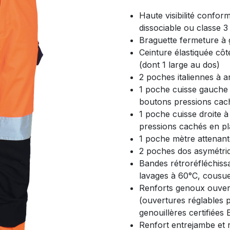
Haute visibilité confo
dissociable ou classe 3
Braguette fermeture à g
Ceinture élastiquée cô
(dont 1 large au dos)
2 poches italiennes à a
1 poche cuisse gauche 
boutons pressions cach
1 poche cuisse droite à
pressions cachés en pl
1 poche mètre attenant
2 poches dos asymétri
Bandes rétroréfléchissa
lavages à 60°C, cousue
Renforts genoux ouvert
(ouvertures réglables 
genouillères certifiée
Renfort entrejambe et 