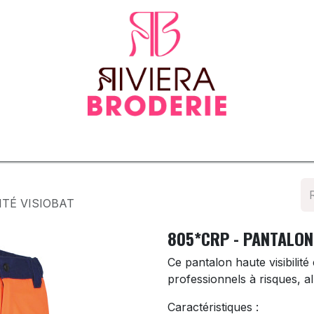
tenues
Vêtements normés & EPI
Sur-mesure
Tapis d
ITÉ VISIOBAT
805*CRP - PANTALON 
Ce pantalon haute visibilit
professionnels à risques, all
Caractéristiques :