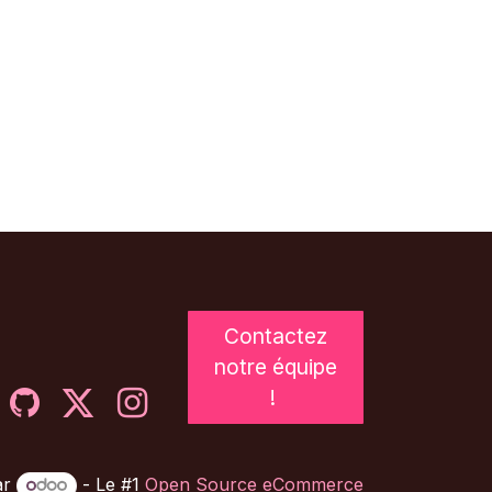
Contactez
notre équipe
!
ar
- Le #1
Open Source eCommerce