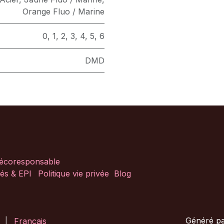
Orange Fluo / Marine
0
,
1
,
2
,
3
,
4
,
5
,
6
DMD
 écoresponsable
és & EPI
Politique vie privée
Blog
Généré p
|
Français