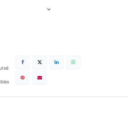
ursé
ables