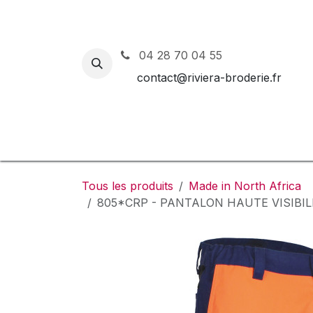
Se rendre au contenu
04 28 70 04 55
contact@riviera-broderie.fr
Accueil
Nos vêtements et 
Tous les produits
Made in North Africa
805*CRP - PANTALON HAUTE VISIBIL