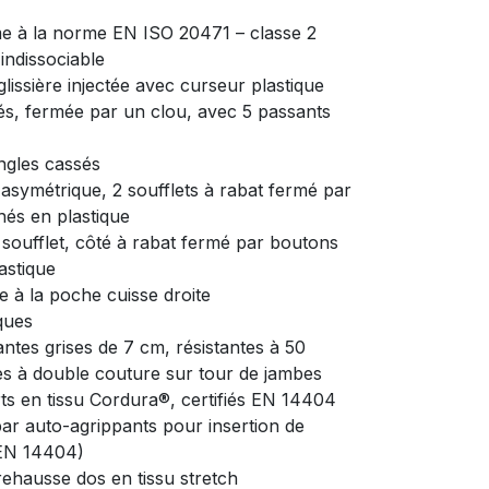
rme à la norme EN ISO 20471 – classe 2
 indissociable
lissière injectée avec curseur plastique
tés, fermée par un clou, avec 5 passants
ngles cassés
asymétrique, 2 soufflets à rabat fermé par
és en plastique
 soufflet, côté à rabat fermé par boutons
astique
e à la poche cuisse droite
ques
ntes grises de 7 cm, résistantes à 50
s à double couture sur tour de jambes
s en tissu Cordura®, certifiés EN 14404
par auto-agrippants pour insertion de
s EN 14404)
rehausse dos en tissu stretch