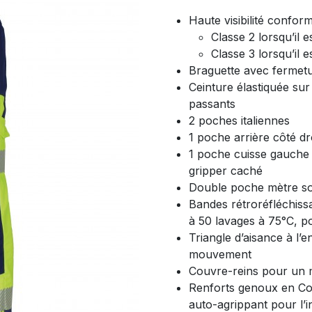
Haute visibilité confo
Classe 2 lorsqu’il e
Classe 3 lorsqu’il e
Braguette avec fermetur
Ceinture élastiquée su
passants
2 poches italiennes
1 poche arrière côté dr
1 poche cuisse gauche 
gripper caché
Double poche mètre sou
Bandes rétroréfléchissa
à 50 lavages à 75°C, p
Triangle d’aisance à l’
mouvement
Couvre-reins pour un m
Renforts genoux en Co
auto-agrippant pour l’i