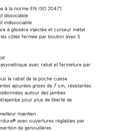
rme à la norme EN ISO 20471
st dissociable
st indissociable
e à glissière injectée et curseur métal
r les côtés fermée par bouton avec 5
oit
asymétrique avec rabat et fermeture par
s le rabat de la poche cuisse
ntes ajourées grises de 7 cm, résistantes
ositionnées autour des jambes
entrejambe pour plus de liberté de
eilleur maintien
rdura® avec ouvertures réglables par
nsertion de genouillères