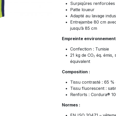
Surpiqûres renforcées
Patte loueur
Adapté au lavage indust
Entrejambe 80 cm avec
jusqu’à 85 cm
Empreinte environnementa
Confection : Tunisie
21 kg de CO₂ éq. émis,
équivalent
Composition :
Tissu contrasté : 65 %
Tissu fluorescent : sa
Renforts : Cordura® 1
Normes :
EN ISO 20471 – vêtement