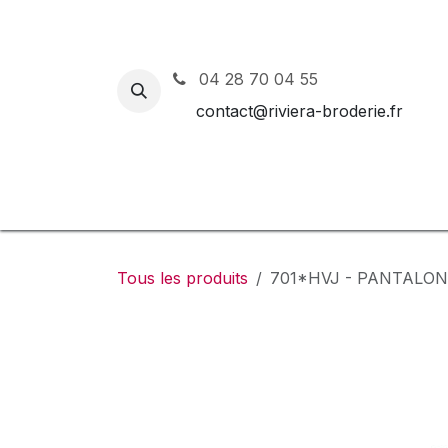
Se rendre au contenu
04 28 70 04 55
contact@riviera-broderie.fr
Accueil
Nos vêtements et 
Tous les produits
701*HVJ - PANTALON