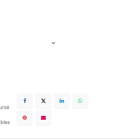
ursé
ables