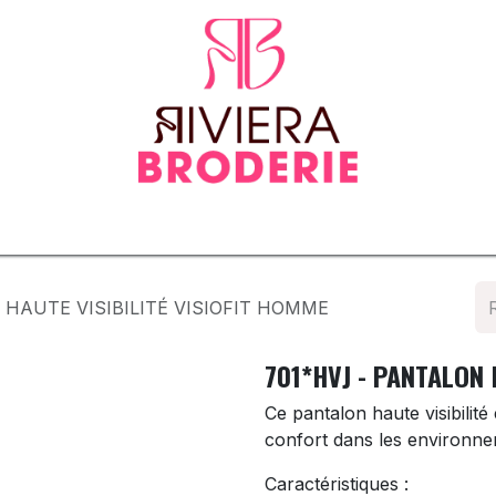
tenues
Vêtements normés & EPI
Sur-mesure
Tapis d
 HAUTE VISIBILITÉ VISIOFIT HOMME
701*HVJ - PANTALON 
Ce pantalon haute visibilité
confort dans les environne
Caractéristiques :