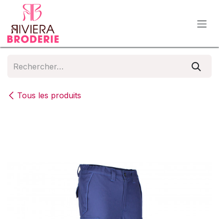
Se rendre au contenu
Tous les produits