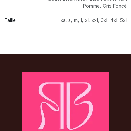
Pomme
,
Gris Foncé
Taille
xs
,
s
,
m
,
l
,
xl
,
xxl
,
3xl
,
4xl
,
5xl