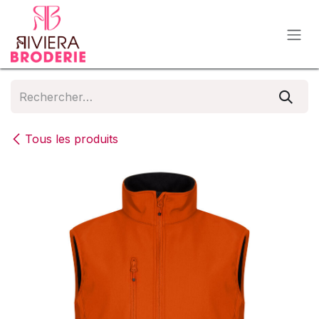
Se rendre au contenu
Tous les produits